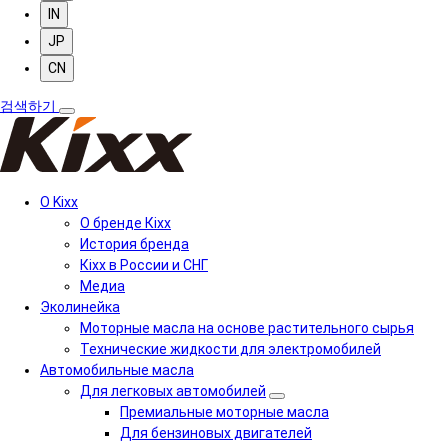
IN
JP
CN
검색하기
О Kixx
О бренде Кіхх
История бренда
Кіхx в России и СНГ
Медиа
Эколинейка
Моторные масла на основе растительного сырья
Технические жидкости для электромобилей
Автомобильные масла
Для легковых автомобилей
Премиальные моторные масла
Для бензиновых двигателей