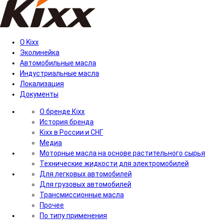
О Kixx
Эколинейка
Автомобильные масла
Индустриальные масла
Локализация
Документы
О бренде Кіхх
История бренда
Кіхx в России и СНГ
Медиа
Моторные масла на основе растительного сырья
Технические жидкости для электромобилей
Для легковых автомобилей
Для грузовых автомобилей
Трансмиссионные масла
Прочее
По типу применения