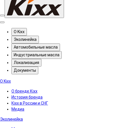
О Kixx
Эколинейка
Автомобильные масла
Индустриальные масла
Локализация
Документы
О Kixx
О бренде Кіхх
История бренда
Кіхx в России и СНГ
Медиа
Эколинейка