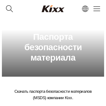
KR
EN
Паспорта
RU
VN
безопасности
IN
материала
JP
CN
Скачать паспорта безопасности материалов
(MSDS) компании Kixx.