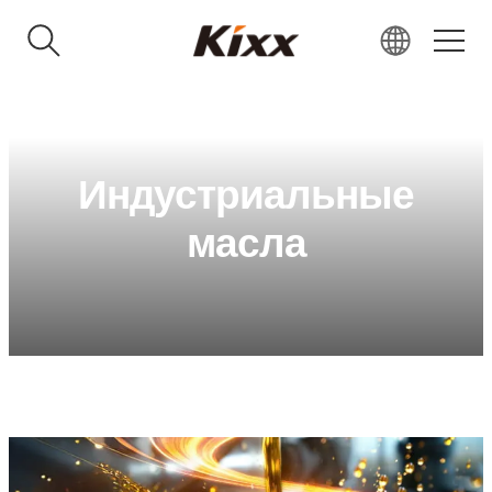
KR
EN
RU
Индустриальные
VN
масла
IN
JP
CN