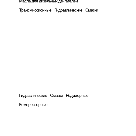
Масла для дизельных двигателей
Трансмиссионные
Гидравлические
Смазки
Будущее в движении
Производство
Гидравлические
Cмазки
Редукторные
Компрессорные
Будущее в движении