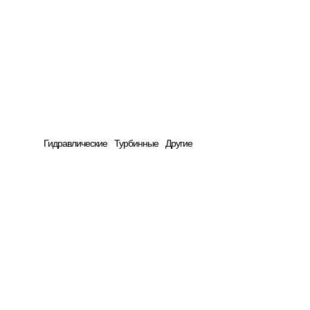
Энергетика
Гидравлические
Турбинные
Другие
Будущее в движении
Сельское хозяйство