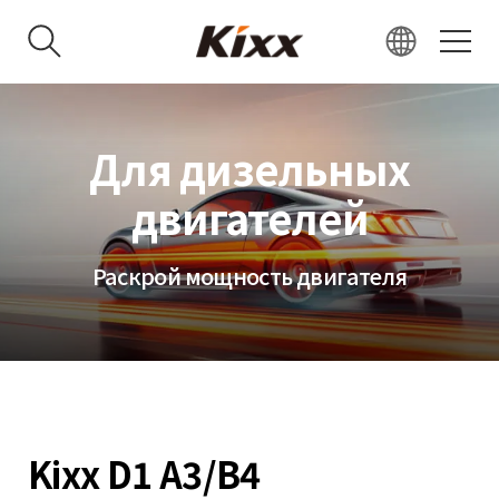
KR
EN
Для дизельных
RU
VN
двигателей
IN
JP
Раскрой мощность двигателя
CN
Kixx D1 A3/B4