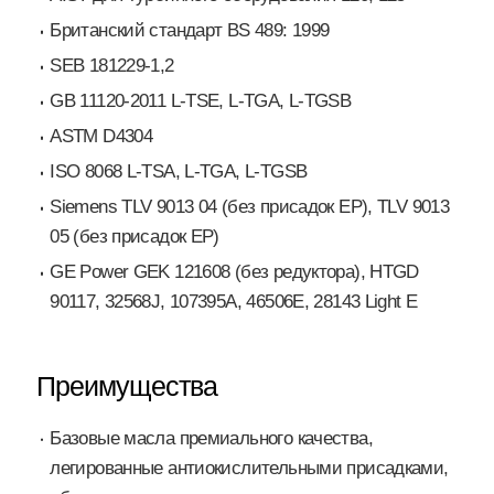
Британский стандарт BS 489: 1999
SEB 181229-1,2
GB 11120-2011 L-TSE, L-TGA, L-TGSB
ASTM D4304
ISO 8068 L-TSA, L-TGA, L-TGSB
Siemens TLV 9013 04 (без присадок EP), TLV 9013
05 (без присадок EP)
GE Power GEK 121608 (без редуктора), HTGD
90117, 32568J, 107395A, 46506E, 28143 Light E
Преимущества
Базовые масла премиального качества,
легированные антиокислительными присадками,