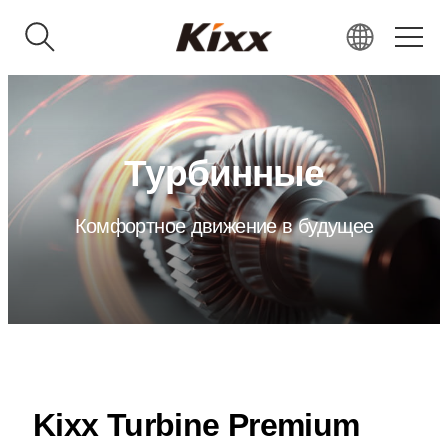
KR
EN
RU
Турбинные
VN
IN
Комфортное движение в будущее
JP
CN
Kixx Turbine Premium