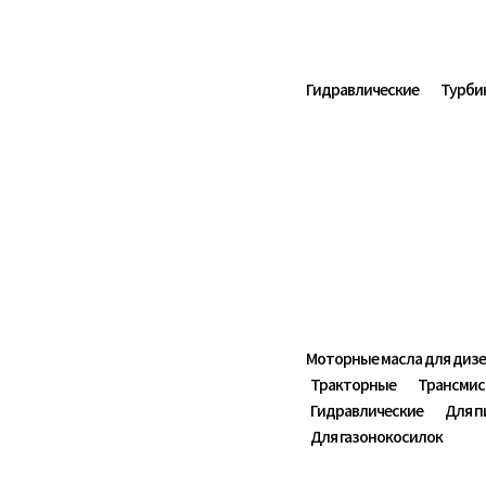
Гидравлические
Турби
Будущее в движении
Сельское х
Моторные масла для дизе
Тракторные
Трансмис
Гидравлические
Для п
Для газонокосилок