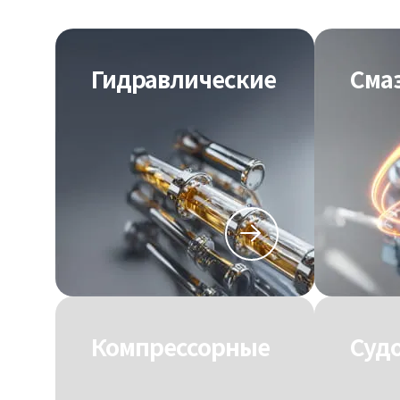
Гидравлические
Cма
Компрессорные
Суд