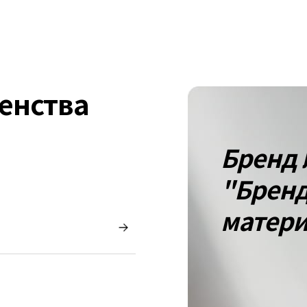
енства
Бренд 
"Брен
матер