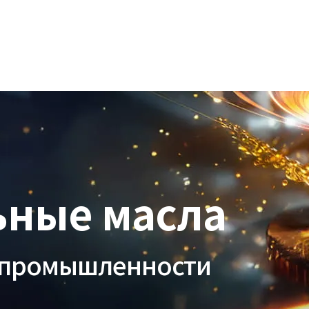
ма
ьные масла
у промышленности