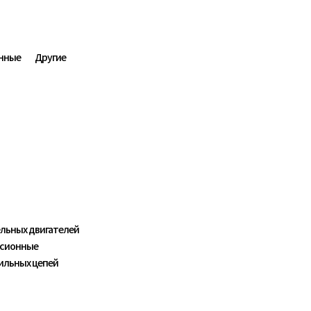
нные
Другие
озяйство
льных двигателей
сионные
ильных цепей