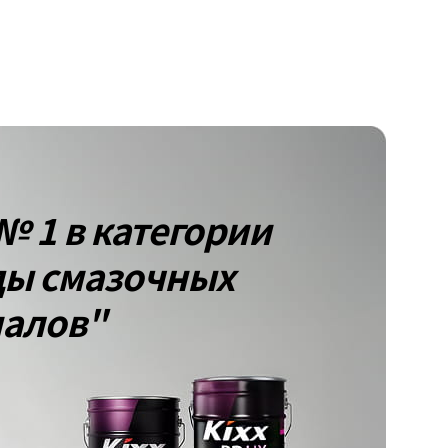
№ 1 в категории
ды смазочных
иалов"