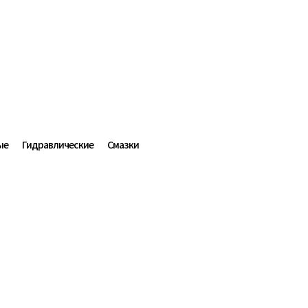
одобывающая промышленно
ые
Гидравлические
Смазки
Будущее в движении
Энергетик