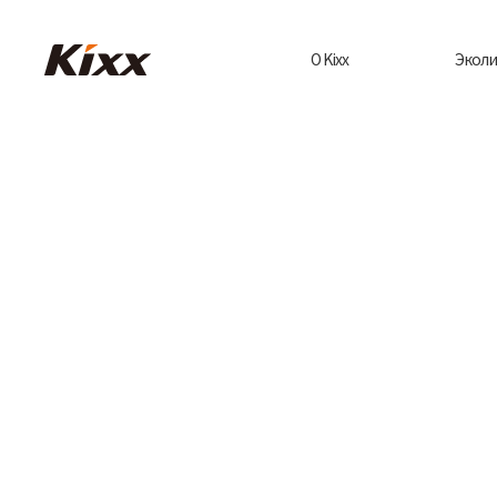
О Kixx
Эколи
О бренде Кіхх
Мото
масл
История
осн
бренда
растит
Индустриал
сы
Кіхx в России
и СНГ
Техни
жидкос
Медиа
электр