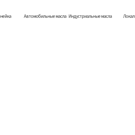
нейка
Автомобильные масла
Индустриальные масла
Локал
рные
Для легковых
По типу
Мот
а на
автомобилей
применения
ма
ове
Для грузовых
По области
Гидрав
ельного
автомобилей
промышленности
ма
ьные масла
рья
Трансмиссионные
Трансм
ческие
масла
ма
ти для
омобилей
Прочее
Анти
Плас
см
Трак