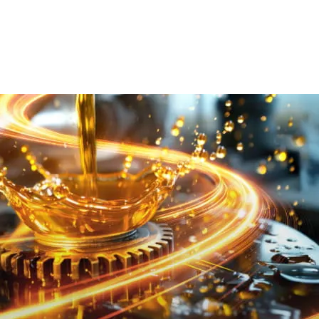
сло
Подбор масел
Состав и
рабочие
характеристики