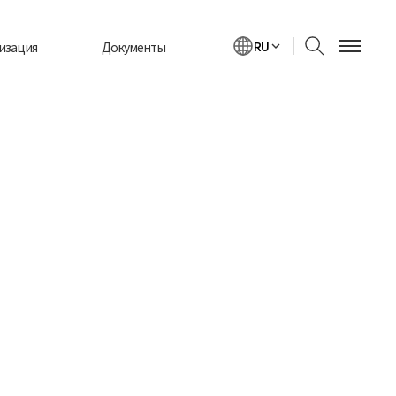
RU
изация
Документы
KR
EN
орные
Каталоги
RU
сла
продукции
VN
лические
Буклеты и
IN
сла
брошюры
JP
иссионные
Результаты
CN
сла
тестирования
фризы
Паспорта
безопасности
тичные
материала
азки
Сертификаты
торное