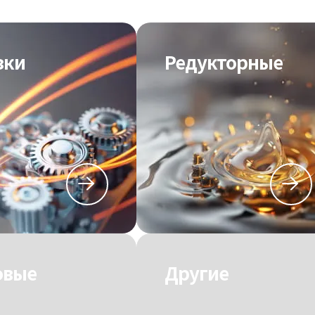
зки
Редукторные
овые
Другие