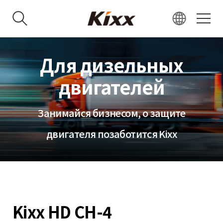
KR
Для дизельных
EN
RU
двигателей
VN
IN
Занимайся бизнесом, о защите
JP
двигателя позаботится Kixx
CN
Kixx HD CH-4