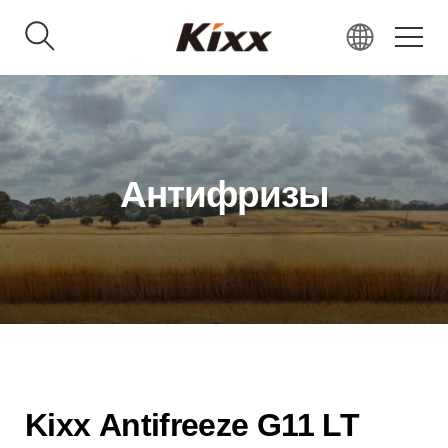
KR
EN
RU
VN
Антифризы
IN
JP
CN
Kixx Antifreeze G11 LT