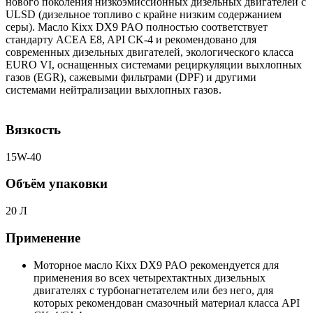
нового поколения низкоэмиссионных дизельных двигателей с
ULSD (дизельное топливо с крайне низким содержанием
серы). Масло Кіхх DX9 PAO полностью соответствует
стандарту ACEA E8, API CK-4 и рекомендовано для
современных дизельных двигателей, экологического класса
EURO VI, оснащенных системами рециркуляции выхлопных
газов (EGR), сажевыми фильтрами (DPF) и другими
системами нейтрализации выхлопных газов.
Вязкость
15W-40
Объём упаковки
20 Л
Применение
Моторное масло Кіхх DX9 PAO рекомендуется для
применения во всех четырехтактных дизельных
двигателях с турбонагнетателем или без него, для
которых рекомендован смазочный материал класса API