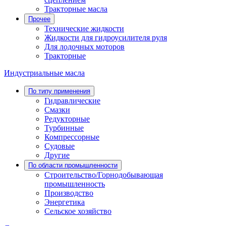
Тракторные масла
Прочее
Технические жидкости
Жидкости для гидроусилителя руля
Для лодочных моторов
Тракторные
Индустриальные масла
По типу применения
Гидравлические
Cмазки
Редукторные
Турбинные
Компрессорные
Судовые
Другие
По области промышленности
Строительство/Горнодобывающая
промышленность
Производство
Энергетика
Сельское хозяйство