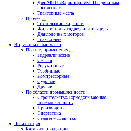
Для АКПП/Вариаторов/КПП с двойным
сцеплением
Тракторные масла
Прочее
Технические жидкости
Жидкости для гидроусилителя руля
Для лодочных моторов
Тракторные
Индустриальные масла
По типу применения
Гидравлические
Cмазки
Редукторные
Турбинные
Компрессорные
Судовые
Другие
По области промышленности
Строительство/Горнодобывающая
промышленность
Производство
Энергетика
Сельское хозяйство
Локализация
Каталоги продукции