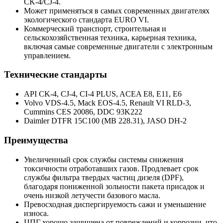
CK-4/CJ-4.
Может применяться в самых современных двигателях
экологического стандарта EURO VI.
Коммерческий транспорт, строительная и
сельскохозяйственная техника, карьерная техника,
включая самые современные двигатели с электронным
управлением.
Технические стандарты
API CK-4, CJ-4, CI-4 PLUS, ACEA E8, E11, E6
Volvo VDS-4.5, Mack EOS-4.5, Renault VI RLD-3,
Cummins CES 20086, DDC 93K222
Daimler DTFR 15C100 (MB 228.31), JASO DH-2
Преимущества
Увеличенный срок службы системы снижения
токсичности отработавших газов. Продлевает срок
службы фильтра твердых частиц дизеля (DPF),
благодаря пониженной зольности пакета присадок и
очень низкой летучести базового масла.
Превосходная диспергируемость сажи и уменьшение
износа.
ЦПГ хорошо защищена от повреждений и коррозии, что