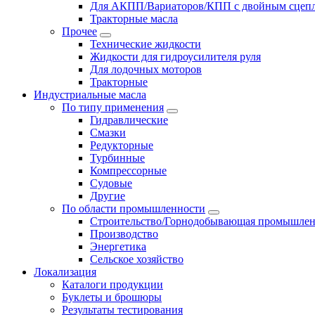
Для АКПП/Вариаторов/КПП с двойным сцеп
Тракторные масла
Прочее
Технические жидкости
Жидкости для гидроусилителя руля
Для лодочных моторов
Тракторные
Индустриальные масла
По типу применения
Гидравлические
Cмазки
Редукторные
Турбинные
Компрессорные
Судовые
Другие
По области промышленности
Строительство/Горнодобывающая промышлен
Производство
Энергетика
Сельское хозяйство
Локализация
Каталоги продукции
Буклеты и брошюры
Результаты тестирования