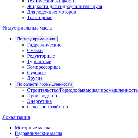
Технические жидкости
Жидкости для гидроусилителя руля
Для лодочных моторов
Тракторные
Индустриальные масла
По типу применения
Гидравлические
Cмазки
Редукторные
Турбинные
Компрессорные
Судовые
Другие
По области промышленности
Строительство/Горнодобывающая промышленность
Производство
Энергетика
Сельское хозяйство
Локализация
Моторные масла
Гидравлические масла