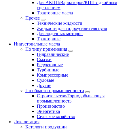
Для АКПП/Вариаторов/КПП с двойным
сцеплением
Тракторные масла
Прочее
Технические жидкости
Жидкости для гидроусилителя руля
Для лодочных моторов
Тракторные
Индустриальные масла
По типу применения
Гидравлические
Cмазки
Редукторные
Турбинные
Компрессорные
Судовые
Другие
По области промышленности
Строительство/Горнодобывающая
промышленность
Производство
Энергетика
Сельское хозяйство
Локализация
Каталоги продукции