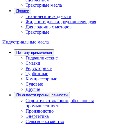
Тракторные масла
Прочее
Технические жидкости
Жидкости для гидроусилителя руля
Для лодочных моторов
Тракторные
Индустриальные масла
По типу применения
Гидравлические
Cмазки
Редукторные
Турбинные
Компрессорные
Судовые
Другие
По области промышленности
Строительство/Горнодобывающая
промышленность
Производство
Энергетика
Сельское хозяйство