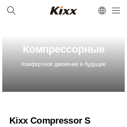
KR
EN
RU
Компрессорные
VN
IN
Комфортное движение в будущее
JP
CN
Kixx Compressor S