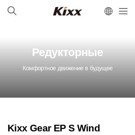
KR
EN
RU
Редукторные
VN
IN
Комфортное движение в будущее
JP
CN
Kixx Gear EP S Wind